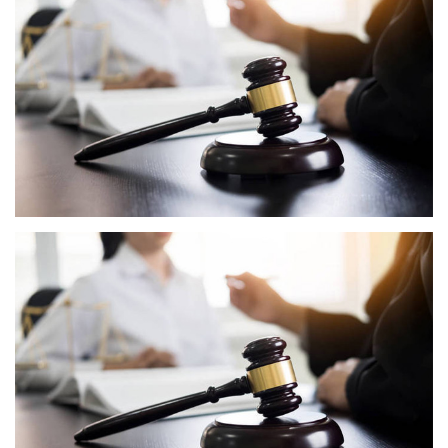
青铜镞[zú]