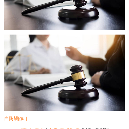
黑陶鬲[lì]
白陶鬶[guī]