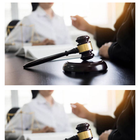
垓[gāi]下之战
大泽起义